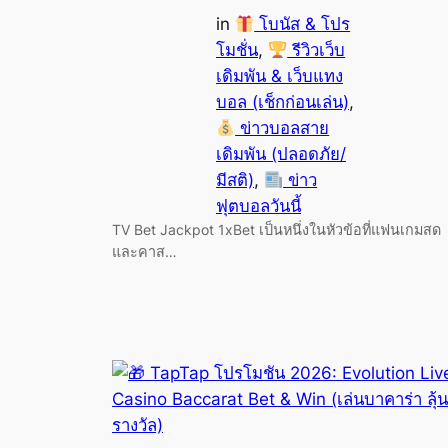
in
โบนัส & โปร
โมชั่น
, 
รีวิวเว็บ
เดิมพัน & เว็บแทง
บอล (เช็กก่อนเล่น)
, 
ข่าวบอลสาย
เดิมพัน (ปลอดภัย/
มีสติ)
, 
ข่าว
ฟุตบอลวันนี้
TV Bet Jackpot 1xBet เป็นหนึ่งในหัวข้อที่แฟนเกมสด
และคาส…