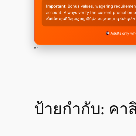
Important:
Bonus values, wagering requirement
account. Always verify the current promotion o
សំខាន់៖
សូមពិនិត្យលក្ខខណ្ឌថ្មីបំផុត មុនចុះឈ្មោះ ឬដាក់ប្រាក
Adults only whe
“`
ป้ายกำกับ:
คาส