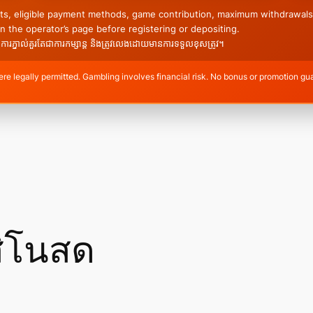
s, eligible payment methods, game contribution, maximum withdrawals a
n the operator’s page before registering or depositing.
់។ ការភ្នាល់គួរតែជាការកម្សាន្ត និងត្រូវលេងដោយមានការទទួលខុសត្រូវ។
re legally permitted. Gambling involves financial risk. No bonus or promotion gu
ิโนสด