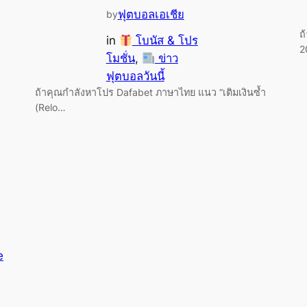
ฟุตบอลเอเชีย
by
ถ
in
โบนัส & โปร
2
โมชั่น
, 
ข่าว
ฟุตบอลวันนี้
ถ้าคุณกำลังหาโปร Dafabet ภาษาไทย แนว “เติมเงินซ้ำ
(Relo…