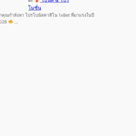
โมชั่น
้าคุณกำลังหา โปรโบนัสคาสิโน 1xBet ที่มาแรงในปี
026
…