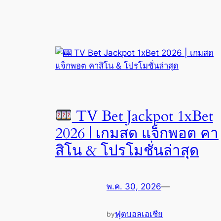
TV Bet Jackpot 1xBet
2026 | เกมสด แจ็กพอต คา
สิโน & โปรโมชั่นล่าสุด
พ.ค. 30, 2026
—
ฟุตบอลเอเชีย
by