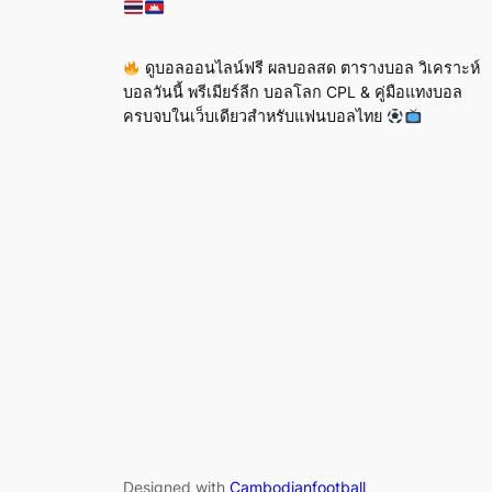
ดูบอลออนไลน์ฟรี ผลบอลสด ตารางบอล วิเคราะห์
บอลวันนี้ พรีเมียร์ลีก บอลโลก CPL & คู่มือแทงบอล
ครบจบในเว็บเดียวสำหรับแฟนบอลไทย
Designed with
Cambodianfootball