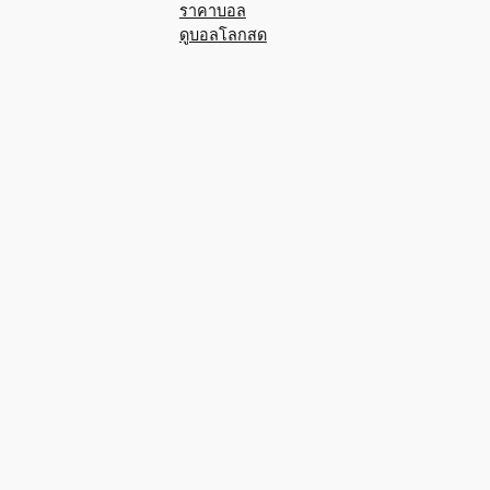
ราคาบอล
ดูบอลโลกสด