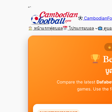
ข้าม
“`
ไป
ยัง
CambodianFoot
เนื้อหา
หน้าแรกฟุตบอล
โปรแกรมบอล
ดูบอ
Be
បូ
Compare the latest
Dafabe
games. Use the fe