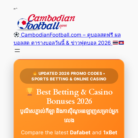
ข้าม
“`
ไป
ยัง
เนื้อหา
CambodianFootball.com – ดูบอลสดฟรี ผล
บอลสด ตารางบอลวันนี้ & ข่าวฟุตบอล 2026
UPDATED 2026 PROMO CODES •
SPORTS BETTING & ONLINE CASINO
Best Betting & Casino
Bonuses 2026
បូណឹសភ្នាល់កីឡា និងកាស៊ីណូអនឡាញសម្រាប់អ្នក
លេង
Compare the latest
Dafabet
and
1xBet