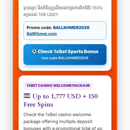
ចុះឈ្មោះ និងពិនិត្យបូណឹសដាក់ប្រាក់លើកទីពីរ 150%
រហូតដល់ 108 USD។
Promo code:
BALLKHMER2026
BallKhmer.com
Check 1xBet Sports Bonus
Use code BALLKHMER2026
1XBET CASINO WELCOME PACKAGE
Up to 1,777 USD + 150
Free Spins
Check the 1xBet casino welcome
package offering multiple deposit
bonuses with a promotional total of up