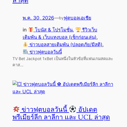
ล่าสุด
พ.ค. 30, 2026
—
ฟุตบอลเอเชีย
by
in
โบนัส & โปรโมชั่น
, 
รีวิวเว็บ
เดิมพัน & เว็บแทงบอล (เช็กก่อนเล่น)
, 
ข่าวบอลสายเดิมพัน (ปลอดภัย/มีสติ)
, 
ข่าวฟุตบอลวันนี้
TV Bet Jackpot 1xBet เป็นหนึ่งในหัวข้อที่แฟนเกมสดและ
คาส…
ข่าวฟุตบอลวันนี้
อัปเดต
พรีเมียร์ลีก ลาลีกา และ UCL ล่าสุด