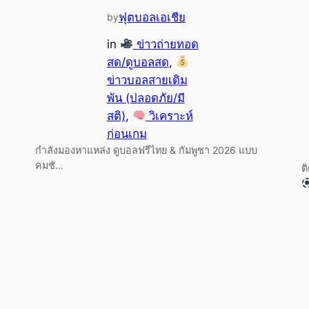
ฟุตบอลเอเชีย
by
in
ข่าวถ่ายทอด
สด/ดูบอลสด
, 
ข่าวบอลสายเดิม
พัน (ปลอดภัย/มี
สติ)
, 
วิเคราะห์
ก่อนเกม
กำลังมองหาแหล่ง ดูบอลฟรีไทย & กัมพูชา 2026 แบบ
คมชั…
ต