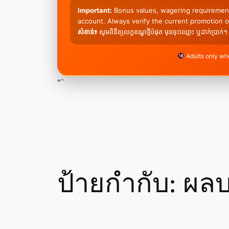
Important:
Bonus values, wagering requirement
account. Always verify the current promotion o
សំខាន់៖
សូមពិនិត្យលក្ខខណ្ឌថ្មីបំផុត មុនចុះឈ្មោះ ឬដាក់ប្រាក
Adults only whe
“`
ป้ายกำกับ:
ผลบ