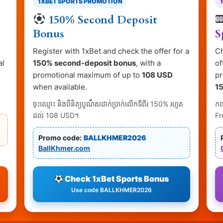
1XBET SPORTS PROMOTION
150% Second Deposit
Bonus
S
Register with 1xBet and check the offer for a
Ch
al
150% second-deposit bonus
, with a
of
promotional maximum of up to
108 USD
pr
when available.
15
ม
ចុះឈ្មោះ និងពិនិត្យបូណឹសដាក់ប្រាក់លើកទីពីរ 150% រហូត
កញ
ដល់ 108 USD។
Fr
Promo code:
BALLKHMER2026
BallKhmer.com
Check 1xBet Sports Bonus
Use code BALLKHMER2026