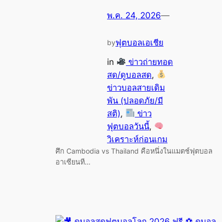
พ.ค. 24, 2026
—
ฟุตบอลเอเชีย
by
in
ข่าวถ่ายทอด
สด/ดูบอลสด
, 
ข่าวบอลสายเดิม
พัน (ปลอดภัย/มี
สติ)
, 
ข่าว
ฟุตบอลวันนี้
, 
วิเคราะห์ก่อนเกม
ศึก Cambodia vs Thailand คือหนึ่งในแมตช์ฟุตบอล
อาเซียนที…