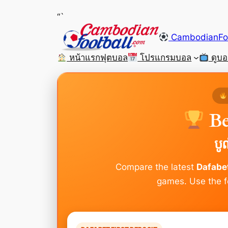
ข้าม
“`
ไป
ยัง
CambodianFoot
เนื้อหา
หน้าแรกฟุตบอล
โปรแกรมบอล
ดูบอ
Be
បូ
Compare the latest
Dafabe
games. Use the fe