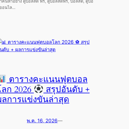
ำค้นหาอย่าง ดูบอลสด ฟรี, ดูบอลสดฟรี, บอลสด, ดูบอ
ออนไล…
ตารางคะแนนฟุตบอล
โลก 2026
สรุปอันดับ +
ผลการแข่งขันล่าสุด
พ.ค. 16, 2026
—