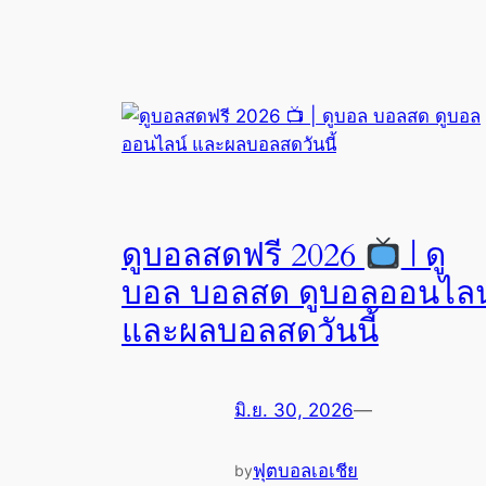
ดูบอลสดฟรี 2026
| ดู
บอล บอลสด ดูบอลออนไลน
และผลบอลสดวันนี้
มิ.ย. 30, 2026
—
ฟุตบอลเอเชีย
by