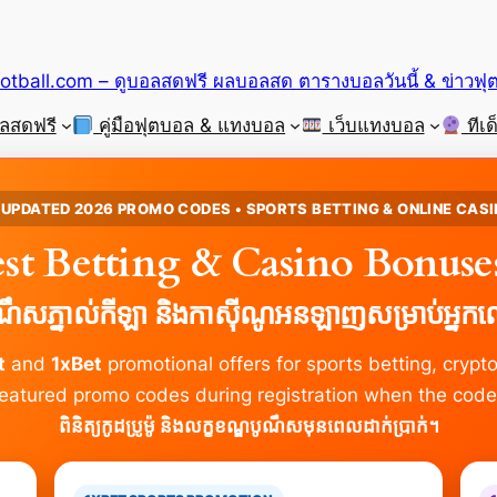
ball.com – ดูบอลสดฟรี ผลบอลสด ตารางบอลวันนี้ & ข่าวฟ
ลสดฟรี
คู่มือฟุตบอล & แทงบอล
เว็บแทงบอล
ทีเ
UPDATED 2026 PROMO CODES • SPORTS BETTING & ONLINE CAS
st Betting & Casino Bonuse
ណឹសភ្នាល់កីឡា និងកាស៊ីណូអនឡាញសម្រាប់អ្នក
t
and
1xBet
promotional offers for sports betting, crypt
atured promo codes during registration when the code f
ពិនិត្យកូដប្រូម៉ូ និងលក្ខខណ្ឌបូណឹសមុនពេលដាក់ប្រាក់។