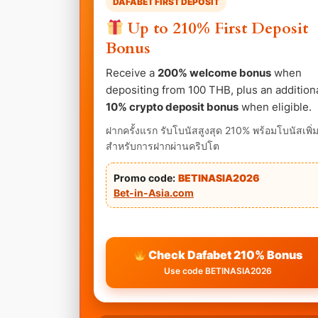
DAFABET FIRST DEPOSIT
Up to 210% First Deposit
Bonus
Receive a
200% welcome bonus
when
depositing from 100 THB, plus an addition
10% crypto deposit bonus
when eligible.
ฝากครั้งแรก รับโบนัสสูงสุด 210% พร้อมโบนัสเพิ่
สำหรับการฝากผ่านคริปโต
Promo code:
BETINASIA2026
Bet-in-Asia.com
Check Dafabet 210% Bonus
Use code BETINASIA2026