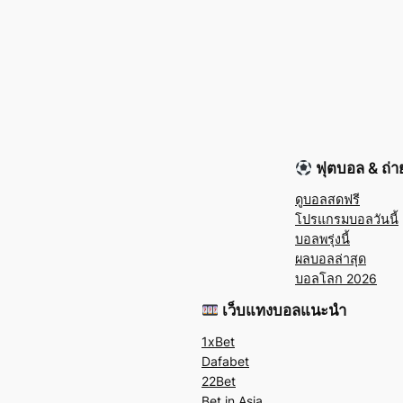
ฟุตบอล & ถ่
ดูบอลสดฟรี
โปรแกรมบอลวันนี้
บอลพรุ่งนี้
ผลบอลล่าสุด
บอลโลก 2026
เว็บแทงบอลแนะนำ
1xBet
Dafabet
22Bet
Bet in Asia