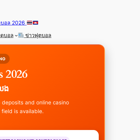
ุตบอล 2026
ด็ดบอล
ข่าวฟุตบอล
INO
s 2026
លេង
o deposits and online casino
ield is available.