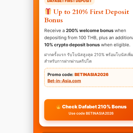
DAFABET FIRST DEPOSIT
Up to 210% First Deposit
Bonus
Receive a
200% welcome bonus
when
depositing from 100 THB, plus an addition
10% crypto deposit bonus
when eligible.
ฝากครั้งแรก รับโบนัสสูงสุด 210% พร้อมโบนัสเพิ่
สำหรับการฝากผ่านคริปโต
Promo code:
BETINASIA2026
Bet-in-Asia.com
Check Dafabet 210% Bonus
Use code BETINASIA2026