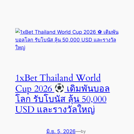
1xBet Thailand World
Cup 2026
เดิมพันบอล
โลก รับโบนัส ลุ้น 50,000
USD และรางวัลใหญ่
มิ.ย. 5, 2026
—
by