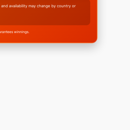
nd availability may change by country or
arantees winnings.