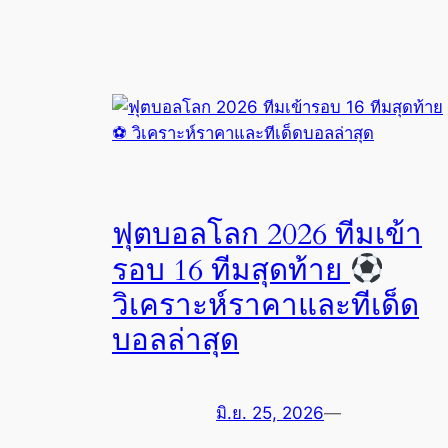
ฟุตบอลโลก 2026 ทีมเข้า
รอบ 16 ทีมสุดท้าย
วิเคราะห์ราคาและทีเด็ด
บอลล่าสุด
มิ.ย. 25, 2026
—