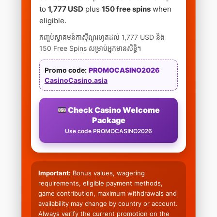
to
1,777 USD
plus
150 free spins
when
eligible.
កញ្ចប់ស្វាគមន៍កាស៊ីណូរហូតដល់ 1,777 USD និង
150 Free Spins សម្រាប់អ្នកមានសិទ្ធិ។
Promo code:
PROMOCASINO2026
CasinoCasino.asia
Check Casino Welcome
Package
Use code PROMOCASINO2026
Important:
Bonus values, wagering
requirements, eligible payment methods,
game contribution, maximum withdrawals and
availability may change by country or account.
Always verify the current promotion on the