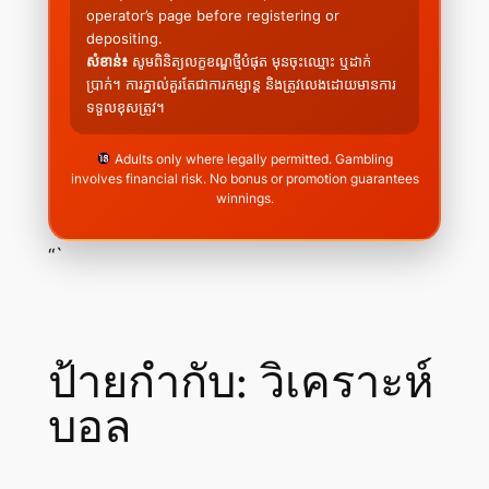
operator’s page before registering or
depositing.
សំខាន់៖
សូមពិនិត្យលក្ខខណ្ឌថ្មីបំផុត មុនចុះឈ្មោះ ឬដាក់
ប្រាក់។ ការភ្នាល់គួរតែជាការកម្សាន្ត និងត្រូវលេងដោយមានការ
ទទួលខុសត្រូវ។
Adults only where legally permitted. Gambling
involves financial risk. No bonus or promotion guarantees
winnings.
“`
ป้ายกำกับ:
วิเคราะห์
บอล