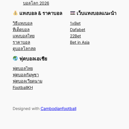
บอลโลก 2026
แทงบอล & ราคาบอล
เว็บแทงบอลแนะนำ
วิธีแทงบอล
1xBet
ทีเด็ดบอล
Dafabet
แทงบอลไทย
22Bet
ราคาบอล
Bet in Asia
ดูบอลโลกสด
ฟุตบอลเอเชีย
ฟุตบอลไทย
ฟุตบอลกัมพูชา
ฟุตบอลเวียดนาม
FootballKH
Designed with
Cambodianfootball