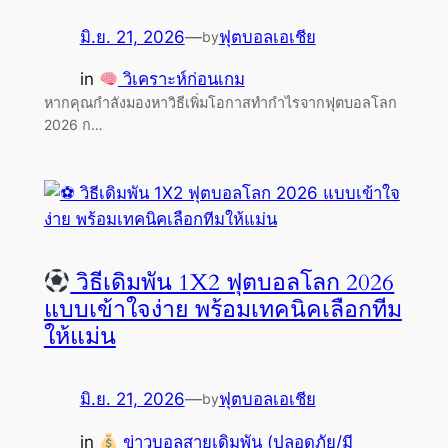
มิ.ย. 21, 2026
—
ฟุตบอลเอเชีย
by
in
วิเคราะห์ก่อนเกม
หากคุณกำลังมองหาวิธีเพิ่มโอกาสทำกำไรจากฟุตบอลโลก
2026 ก…
วิธีเดิมพัน 1X2 ฟุตบอลโลก 2026
แบบเข้าใจง่าย พร้อมเทคนิคเลือกทีม
ให้แม่น
มิ.ย. 21, 2026
—
ฟุตบอลเอเชีย
by
in
ข่าวบอลสายเดิมพัน (ปลอดภัย/มี