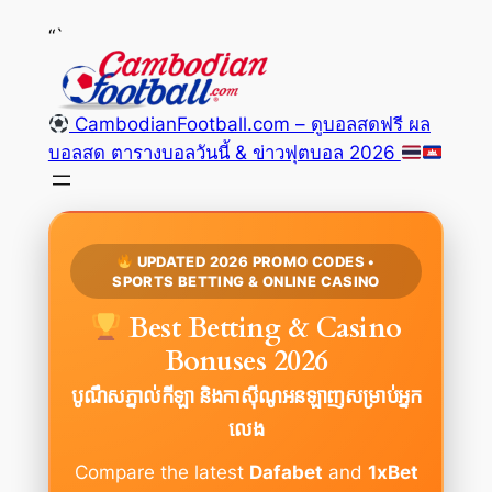
ข้าม
“`
ไป
ยัง
เนื้อหา
CambodianFootball.com – ดูบอลสดฟรี ผล
บอลสด ตารางบอลวันนี้ & ข่าวฟุตบอล 2026
UPDATED 2026 PROMO CODES •
SPORTS BETTING & ONLINE CASINO
Best Betting & Casino
Bonuses 2026
បូណឹសភ្នាល់កីឡា និងកាស៊ីណូអនឡាញសម្រាប់អ្នក
លេង
Compare the latest
Dafabet
and
1xBet