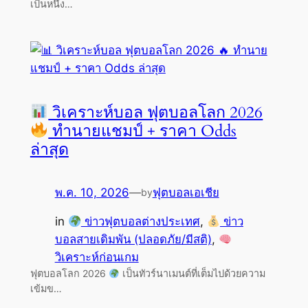
เป็นหนึ่ง…
วิเคราะห์บอล ฟุตบอลโลก 2026
ทำนายแชมป์ + ราคา Odds
ล่าสุด
พ.ค. 10, 2026
—
ฟุตบอลเอเชีย
by
in
ข่าวฟุตบอลต่างประเทศ
, 
ข่าว
บอลสายเดิมพัน (ปลอดภัย/มีสติ)
, 
วิเคราะห์ก่อนเกม
ฟุตบอลโลก 2026
เป็นทัวร์นาเมนต์ที่เต็มไปด้วยความ
เข้มข…