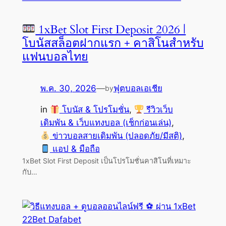
1xBet Slot First Deposit 2026 |
โบนัสสล็อตฝากแรก + คาสิโนสำหรับ
แฟนบอลไทย
พ.ค. 30, 2026
—
ฟุตบอลเอเชีย
by
in
โบนัส & โปรโมชั่น
, 
รีวิวเว็บ
เดิมพัน & เว็บแทงบอล (เช็กก่อนเล่น)
, 
ข่าวบอลสายเดิมพัน (ปลอดภัย/มีสติ)
, 
แอป & มือถือ
1xBet Slot First Deposit เป็นโปรโมชั่นคาสิโนที่เหมาะ
กับ…