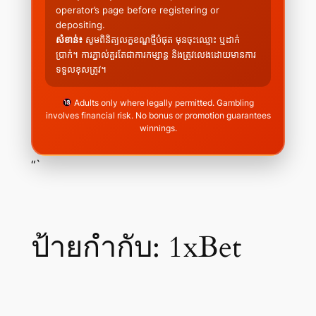
operator’s page before registering or
depositing.
សំខាន់៖
សូមពិនិត្យលក្ខខណ្ឌថ្មីបំផុត មុនចុះឈ្មោះ ឬដាក់
ប្រាក់។ ការភ្នាល់គួរតែជាការកម្សាន្ត និងត្រូវលេងដោយមានការ
ទទួលខុសត្រូវ។
Adults only where legally permitted. Gambling
involves financial risk. No bonus or promotion guarantees
winnings.
“`
ป้ายกำกับ:
1xBet