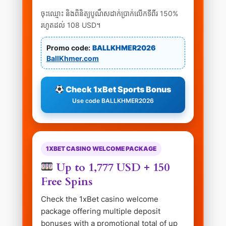
ចុះឈ្មោះ និងពិនិត្យបូណឹសដាក់ប្រាក់លើកទីពីរ 150%
រហូតដល់ 108 USD។
Promo code:
BALLKHMER2026
BallKhmer.com
Check 1xBet Sports Bonus
Use code BALLKHMER2026
1XBET CASINO WELCOME PACKAGE
Up to 1,777 USD + 150
Free Spins
Check the 1xBet casino welcome
package offering multiple deposit
bonuses with a promotional total of up