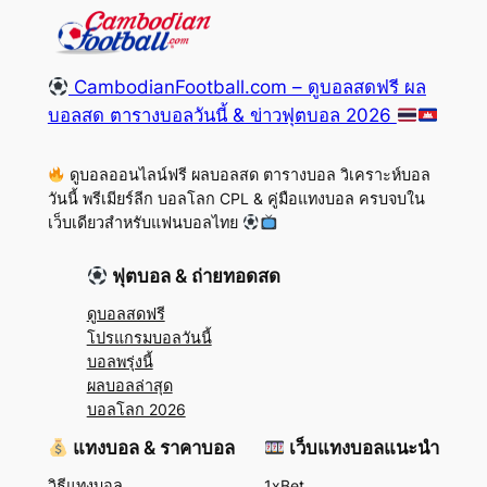
CambodianFootball.com – ดูบอลสดฟรี ผล
บอลสด ตารางบอลวันนี้ & ข่าวฟุตบอล 2026
ดูบอลออนไลน์ฟรี ผลบอลสด ตารางบอล วิเคราะห์บอล
วันนี้ พรีเมียร์ลีก บอลโลก CPL & คู่มือแทงบอล ครบจบใน
เว็บเดียวสำหรับแฟนบอลไทย
ฟุตบอล & ถ่ายทอดสด
ดูบอลสดฟรี
โปรแกรมบอลวันนี้
บอลพรุ่งนี้
ผลบอลล่าสุด
บอลโลก 2026
แทงบอล & ราคาบอล
เว็บแทงบอลแนะนำ
วิธีแทงบอล
1xBet