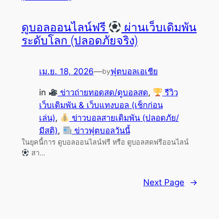
ดูบอลออนไลน์ฟรี
ผ่านเว็บเดิมพัน
ระดับโลก (ปลอดภัยจริง)
เม.ย. 18, 2026
—
ฟุตบอลเอเชีย
by
in
ข่าวถ่ายทอดสด/ดูบอลสด
, 
รีวิว
เว็บเดิมพัน & เว็บแทงบอล (เช็กก่อน
เล่น)
, 
ข่าวบอลสายเดิมพัน (ปลอดภัย/
มีสติ)
, 
ข่าวฟุตบอลวันนี้
ในยุคนี้การ ดูบอลออนไลน์ฟรี หรือ ดูบอลสดฟรีออนไลน์
สา…
Next Page
→