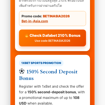
ฝากครั้งแรก รับโบนัสสูงสุด 210% พร้อมโบนัส
เพิ่มสำหรับการฝากผ่านคริปโต
Promo code:
BETINASIA2026
Bet-in-Asia.com
Check Dafabet 210% Bonus
Use code BETINASIA2026
1XBET SPORTS PROMOTION
150% Second Deposit
Bonus
Register with 1xBet and check the offer
for a
150% second-deposit bonus
, with
a promotional maximum of up to
108
USD
when available.