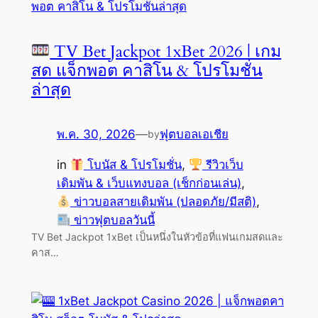
TV Bet Jackpot 1xBet 2026 | เกม
สด แจ็กพอต คาสิโน & โปรโมชั่น
ล่าสุด
พ.ค. 30, 2026
—
ฟุตบอลเอเชีย
by
in
โบนัส & โปรโมชั่น
, 
รีวิวเว็บ
เดิมพัน & เว็บแทงบอล (เช็กก่อนเล่น)
, 
ข่าวบอลสายเดิมพัน (ปลอดภัย/มีสติ)
, 
ข่าวฟุตบอลวันนี้
TV Bet Jackpot 1xBet เป็นหนึ่งในหัวข้อที่แฟนเกมสดและ
คาส…