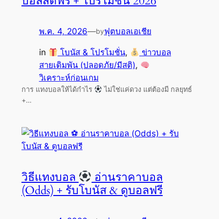
บอลสดฟรี + โปรโมชั่น 2026
พ.ค. 4, 2026
—
ฟุตบอลเอเชีย
by
in
โบนัส & โปรโมชั่น
, 
ข่าวบอล
สายเดิมพัน (ปลอดภัย/มีสติ)
, 
วิเคราะห์ก่อนเกม
การ แทงบอลให้ได้กำไร
ไม่ใช่แค่ดวง แต่ต้องมี กลยุทธ์
+…
วิธีแทงบอล
อ่านราคาบอล
(Odds) + รับโบนัส & ดูบอลฟรี