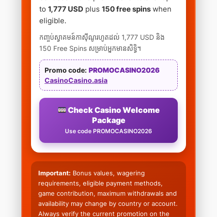
to
1,777 USD
plus
150 free spins
when
eligible.
កញ្ចប់ស្វាគមន៍កាស៊ីណូរហូតដល់ 1,777 USD និង
150 Free Spins សម្រាប់អ្នកមានសិទ្ធិ។
Promo code:
PROMOCASINO2026
CasinoCasino.asia
Check Casino Welcome
Package
Use code PROMOCASINO2026
Important:
Bonus values, wagering
requirements, eligible payment methods,
game contribution, maximum withdrawals and
availability may change by country or account.
Always verify the current promotion on the