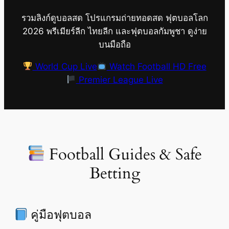
รวมลิงก์ดูบอลสด โปรแกรมถ่ายทอดสด ฟุตบอลโลก
2026 พรีเมียร์ลีก ไทยลีก และฟุตบอลกัมพูชา ดูง่าย
บนมือถือ
World Cup Live
Watch Football HD Free
Premier League Live
Football Guides & Safe
Betting
คู่มือฟุตบอล