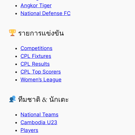
Angkor Tiger
National Defense FC
รายการแข่งขัน
Competitions
CPL Fixtures
CPL Results
CPL Top Scorers
Women’s League
ทีมชาติ & นักเตะ
National Teams
Cambodia U23
Players