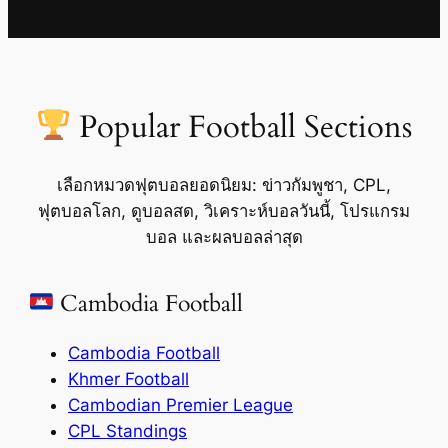
Popular Football Sections
เลือกหมวดฟุตบอลยอดนิยม: ข่าวกัมพูชา, CPL,
ฟุตบอลโลก, ดูบอลสด, วิเคราะห์บอลวันนี้, โปรแกรม
บอล และผลบอลล่าสุด
Cambodia Football
Cambodia Football
Khmer Football
Cambodian Premier League
CPL Standings