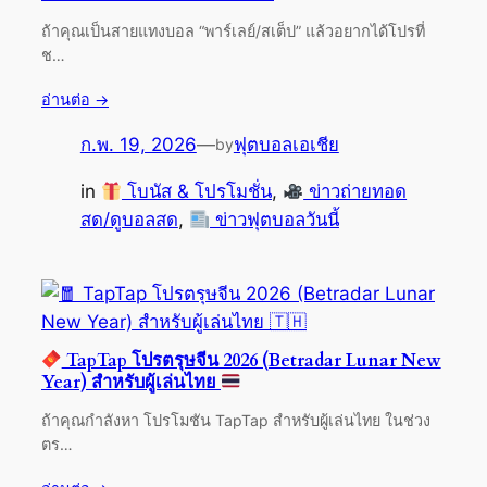
ถ้าคุณเป็นสายแทงบอล “พาร์เลย์/สเต็ป” แล้วอยากได้โปรที่
ช…
อ่านต่อ →
ก.พ. 19, 2026
—
ฟุตบอลเอเชีย
by
in
โบนัส & โปรโมชั่น
, 
ข่าวถ่ายทอด
สด/ดูบอลสด
, 
ข่าวฟุตบอลวันนี้
TapTap โปรตรุษจีน 2026 (Betradar Lunar New
Year) สำหรับผู้เล่นไทย
ถ้าคุณกำลังหา โปรโมชัน TapTap สำหรับผู้เล่นไทย ในช่วง
ตร…