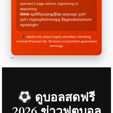
operator’s page before registering or
depositing.
សំខាន់៖
សូមពិនិត្យលក្ខខណ្ឌថ្មីបំផុត មុនចុះឈ្មោះ ឬដាក់
ប្រាក់។ ការភ្នាល់គួរតែជាការកម្សាន្ត និងត្រូវលេងដោយមានការ
ទទួលខុសត្រូវ។
Adults only where legally permitted. Gambling
involves financial risk. No bonus or promotion guarantees
winnings.
“`
ดูบอลสดฟรี
2026 ข่าวฟุตบอล