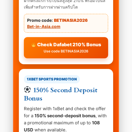
ฝากครั้งแรก รับโบนัสสูงสุด 210% พร้อมโบนัส
เพิ่มสำหรับการฝากผ่านคริปโต
Promo code:
BETINASIA2026
Bet-in-Asia.com
Check Dafabet 210% Bonus
Use code BETINASIA2026
1XBET SPORTS PROMOTION
150% Second Deposit
Bonus
Register with 1xBet and check the offer
for a
150% second-deposit bonus
, with
a promotional maximum of up to
108
USD
when available.